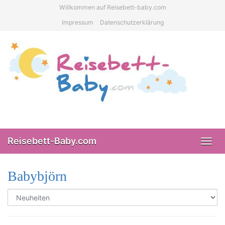
Skip
Willkommen auf Reisebett-baby.com
to
Impressum
Datenschutzerklärung
main
content
Reisebett-Baby.com
Toggl
navig
Babybjörn