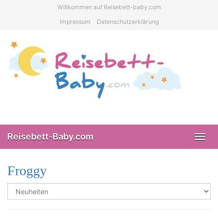
Skip
Willkommen auf Reisebett-baby.com
to
Impressum
Datenschutzerklärung
main
content
Reisebett-Baby.com
Toggl
navig
Froggy