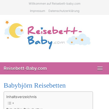
Skip
Willkommen auf Reisebett-baby.com
to
Impressum
Datenschutzerklärung
main
content
Reisebett-Baby.com
Toggl
navig
Babybjörn Reisebetten
Inhaltsverzeichnis