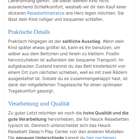
Lieferumfang gehört. Sie bietet deinem Kind nicht
ausreichend Schlafkomfort, weshalb wir dir den Kauf einer
dickeren
Reisebettmatratze
ans Herz legen möchten. Sie
lässt dein Kind ruhiger und bequemer schlafen.
Praktische Details
Praktisch hingegen ist der
seitliche Ausstieg
. Wenn dein
Kind später etwas größer ist, kann es ihn benutzen, um
selber aus dem Bettchen und hinein zu klettern. Positiv
hervorzuheben ist außerdem der bequeme Transport: Im
aufgebauten Zustand kannst du das Bett kinderleicht von
einem Ort zum nächsten schieben, weil es mit zwei Rädern
ausgestattet ist. Sobald du es zusammengeklappt hast, ist
dank der mitgelieferten Tragetasche für einen optimalen
Tragekomfort gesorgt.
Verarbeitung und Qualität
Zu guter Letzt möchten wir noch die
hohe Qualität und die
gute Verarbeitung
hervorheben, die für Hauck Reisebetten
typisch ist. Dennoch unterscheidet sich das Hauck
Reisebett Sleep’n Play Center von den anderen Modellen.
Die
genauen Unterschiede
kannst du
hier nachlesen
.