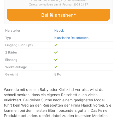
Preis inkl. 19 % MwSt., zzgl. Versandkosten
Zuletzt aktualisiert am: 8. Februar 2024 21:37
Bei
ansehen*
Hersteller
Hauck
Typ
Klassische Reisebetten
Eingang (Schlupf)
2 Räder
Einhang
Wickelauflage
Gewicht
8 Kg
Wenn du mit deinem Baby oder Kleinkind verreist, wirst du
schnell merken, dass ein eigenes Reisebett euch vieles
erleichtert. Bei deiner Suche nach einem geeigneten Modell
führt kein Weg an den Reisebetten der Firma Hauck vorbei. Sie
kommen bei den meisten Eltern besonders gut an. Das
Keine
Produkte gefunden.
gehört dabei zu den teuersten Modellen