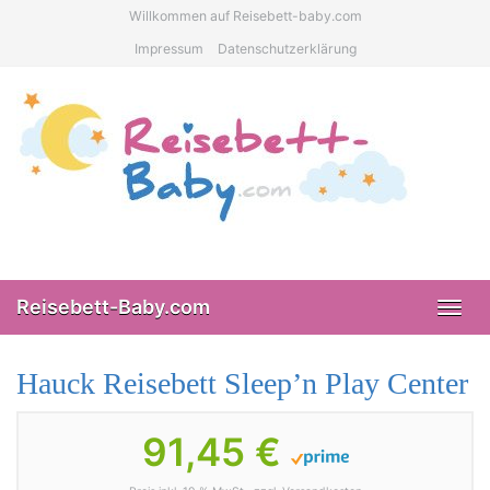
Skip
Willkommen auf Reisebett-baby.com
to
Impressum
Datenschutzerklärung
main
content
Reisebett-Baby.com
Toggl
navig
Hauck Reisebett Sleep’n Play Center
91,45 €