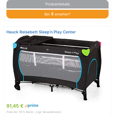
Produktdetails
Bei
ansehen*
Hauck Reisebett Sleep’n Play Center
91,45 €
Preis inkl. 19 % MwSt., zzgl. Versandkosten