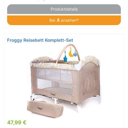
Produktdetails
Bei
ansehen*
Froggy Reisebett Komplett-Set
47,99 €