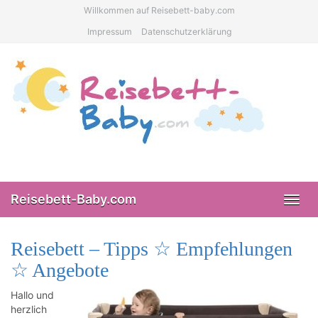
Skip
Willkommen auf Reisebett-baby.com
to
Impressum
Datenschutzerklärung
main
content
Reisebett-Baby.com
Toggl
navig
Reisebett – Tipps ☆ Empfehlungen
☆ Angebote
Hallo und
herzlich