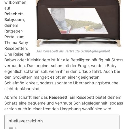
willkommen
auf
Reisebett-
Baby.com
,
deinem
Ratgeber-
Portal zum
Thema Baby
Reisebetten.
Das Reisebett als vertraute Schlafgelegenheit
Eine Reise mit
Babys oder Kleinkindern ist für alle Beteiligten häufig mit Stress
verbunden. Das beginnt schon mit der Frage, wo dein Baby
eigentlich schlafen soll, wenn ihr in den Urlaub fahrt. Auch bei
den Großeltern mangelt es oft an einer geeigneten
Schlafmöglichkeit, sodass spontane Übernachtungsbesuche
nicht denkbar sind.
Abhilfe schafft hier das
Reisebett
: Ein Reisebett bietet deinem
Schatz eine bequeme und vertraute Schlafgelegenheit, sodass
er sich auch in einer fremden Umgebung wohlfühlen wird.
Inhaltsverzeichnis