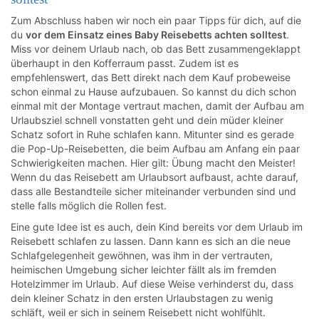
Zum Abschluss haben wir noch ein paar Tipps für dich, auf die
du
vor dem Einsatz eines Baby Reisebetts achten solltest
.
Miss vor deinem Urlaub nach, ob das Bett zusammengeklappt
überhaupt in den Kofferraum passt. Zudem ist es
empfehlenswert, das Bett direkt nach dem Kauf probeweise
schon einmal zu Hause aufzubauen. So kannst du dich schon
einmal mit der Montage vertraut machen, damit der Aufbau am
Urlaubsziel schnell vonstatten geht und dein müder kleiner
Schatz sofort in Ruhe schlafen kann. Mitunter sind es gerade
die Pop-Up-Reisebetten, die beim Aufbau am Anfang ein paar
Schwierigkeiten machen. Hier gilt: Übung macht den Meister!
Wenn du das Reisebett am Urlaubsort aufbaust, achte darauf,
dass alle Bestandteile sicher miteinander verbunden sind und
stelle falls möglich die Rollen fest.
Eine gute Idee ist es auch, dein Kind bereits vor dem Urlaub im
Reisebett schlafen zu lassen. Dann kann es sich an die neue
Schlafgelegenheit gewöhnen, was ihm in der vertrauten,
heimischen Umgebung sicher leichter fällt als im fremden
Hotelzimmer im Urlaub. Auf diese Weise verhinderst du, dass
dein kleiner Schatz in den ersten Urlaubstagen zu wenig
schläft, weil er sich in seinem Reisebett nicht wohlfühlt.