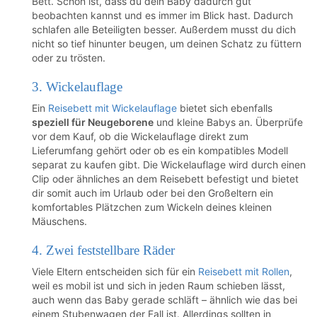
Bett. Schön ist, dass du dein Baby dadurch gut
beobachten kannst und es immer im Blick hast. Dadurch
schlafen alle Beteiligten besser. Außerdem musst du dich
nicht so tief hinunter beugen, um deinen Schatz zu füttern
oder zu trösten.
3. Wickelauflage
Ein
Reisebett mit Wickelauflage
bietet sich ebenfalls
speziell für Neugeborene
und kleine Babys an. Überprüfe
vor dem Kauf, ob die Wickelauflage direkt zum
Lieferumfang gehört oder ob es ein kompatibles Modell
separat zu kaufen gibt. Die Wickelauflage wird durch einen
Clip oder ähnliches an dem Reisebett befestigt und bietet
dir somit auch im Urlaub oder bei den Großeltern ein
komfortables Plätzchen zum Wickeln deines kleinen
Mäuschens.
4. Zwei feststellbare Räder
Viele Eltern entscheiden sich für ein
Reisebett mit Rollen
,
weil es mobil ist und sich in jeden Raum schieben lässt,
auch wenn das Baby gerade schläft – ähnlich wie das bei
einem Stubenwagen der Fall ist. Allerdings sollten in