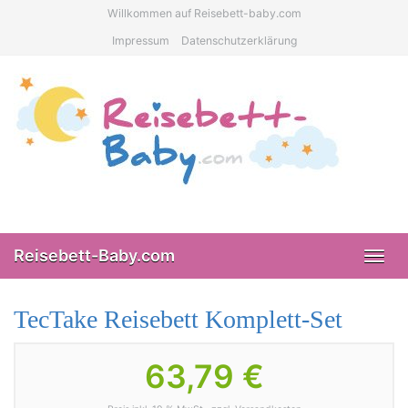
Skip
Willkommen auf Reisebett-baby.com
to
Impressum
Datenschutzerklärung
main
content
Reisebett-Baby.com
Toggl
navig
TecTake Reisebett Komplett-Set
63,79 €