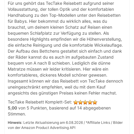
Für uns gehört das TecTake Reisebett aufgrund seiner
Vollausstattung, der tollen Optik und der komfortablen
Handhabung zu den Top-Modellen unter den Reisebetten
für Babys. Hier bekommst du wirklich alles, was du
brauchst, um deinem kleinen Schatz auf Reisen einen
bequemen Schlafplatz zur Verfügung zu stellen. Als
besondere Highlights empfinden wir die Höhenverstellung,
die einfache Reinigung und die komfortable Wickelauflage.
Der Aufbau des Bettchens gestaltet sich einfach und dank
der Räder kannst du es auch im aufgebauten Zustand
bequem von A nach B schieben. Lediglich die dünne
Matratze müssen wir leider kritisieren. Hier wäre ein
komfortableres, dickeres Modell schöner gewesen.
Insgesamt können wir das Reisebett von TecTake dennoch
uneingeschränkt empfehlen, weil du mit dem Kauf
angesichts des günstigen Preises keinen Fehler machst.
TecTake Reisebett Komplett-Set
:
5,00
von
5
Punkten, basierend auf
14
abgegebenen
Stimmen.
Hinweis
: Letzte Aktualisierung am 6.08.2026 / *Affiliate Links / Bilder
von der Amazon Product Advertising API