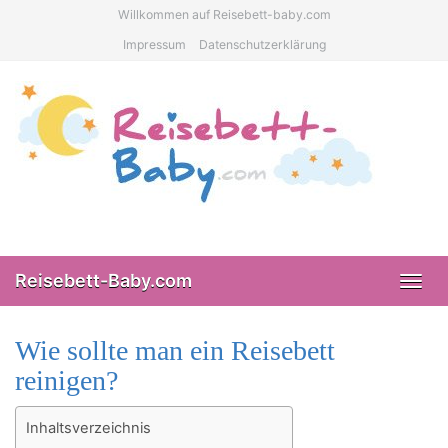
Skip
Willkommen auf Reisebett-baby.com
to
Impressum
Datenschutzerklärung
main
content
Reisebett-Baby.com
Toggl
navig
Wie sollte man ein Reisebett
reinigen?
Inhaltsverzeichnis