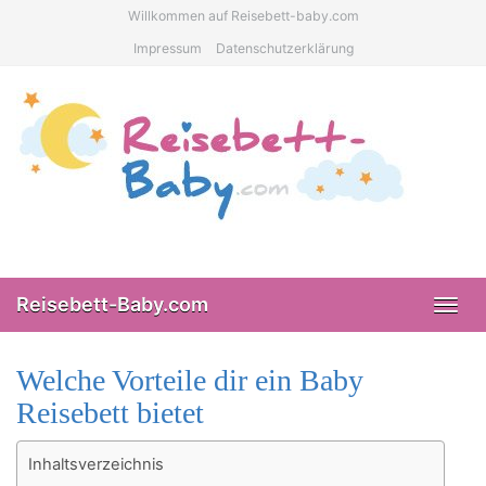
Skip
Willkommen auf Reisebett-baby.com
to
Impressum
Datenschutzerklärung
main
content
Reisebett-Baby.com
Toggl
navig
Welche Vorteile dir ein Baby
Reisebett bietet
Inhaltsverzeichnis