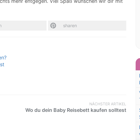
ichts mehr entgegen. Viel Spaß wünschen wir dir mit
n
sharen
en?
st
NÄCHSTER ARTIKEL
Wo du dein Baby Reisebett kaufen solltest