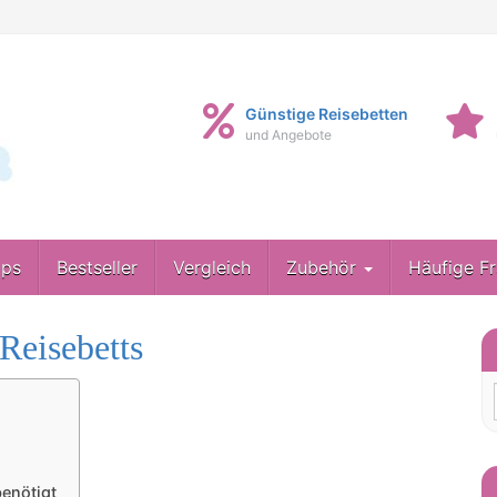
Günstige Reisebetten
und Angebote
pps
Bestseller
Vergleich
Zubehör
Häufige F
Reisebetts
benötigt