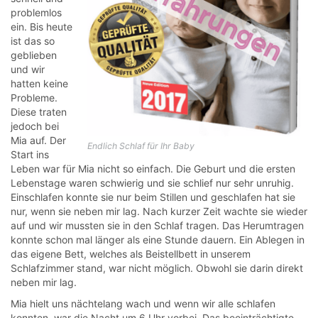
problemlos
ein. Bis heute
ist das so
geblieben
und wir
hatten keine
Probleme.
Diese traten
jedoch bei
Mia auf. Der
Endlich Schlaf für Ihr Baby
Start ins
Leben war für Mia nicht so einfach. Die Geburt und die ersten
Lebenstage waren schwierig und sie schlief nur sehr unruhig.
Einschlafen konnte sie nur beim Stillen und geschlafen hat sie
nur, wenn sie neben mir lag. Nach kurzer Zeit wachte sie wieder
auf und wir mussten sie in den Schlaf tragen. Das Herumtragen
konnte schon mal länger als eine Stunde dauern. Ein Ablegen in
das eigene Bett, welches als Beistellbett in unserem
Schlafzimmer stand, war nicht möglich. Obwohl sie darin direkt
neben mir lag.
Mia hielt uns nächtelang wach und wenn wir alle schlafen
konnten, war die Nacht um 6 Uhr vorbei. Das beeinträchtigte