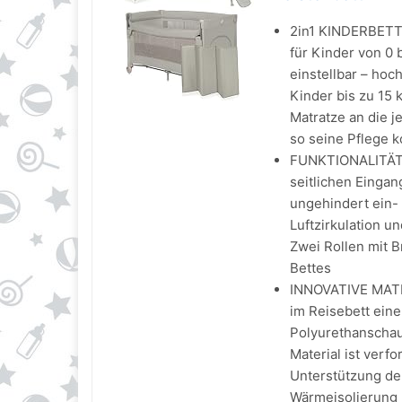
2in1 KINDERBETT: l
für Kinder von 0 
einstellbar – hoc
Kinder bis zu 15 
Matratze an die 
so seine Pflege k
FUNKTIONALITÄT 
seitlichen Eingan
ungehindert ein-
Luftzirkulation 
Zwei Rollen mit 
Bettes
INNOVATIVE MATRA
im Reisebett ein
Polyurethanschau
Material ist verf
Unterstützung de
Wärmeisolierung