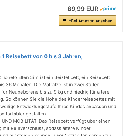
89,99 EUR
*Bei Amazon ansehen
n 1 Reisebett von 0 bis 3 Jahren,
ionelo Ellen 3in1 ist ein Beistellbett, ein Reisebett
bis 36 Monaten. Die Matratze ist in zwei Stufen
h für Neugeborene bis zu 9 kg und niedrig für ältere
kg. So können Sie die Höhe des Kinderreisebettes mit
jeweilige Entwicklungsstufe Ihres Kindes anpassen und
omfortabler gestalten
UND MOBILITÄT: Das Reisebett verfügt über einen
g mit Reißverschluss, sodass ältere Kinder
 und aussteigen können. Zwei Netzseiten sorgen für