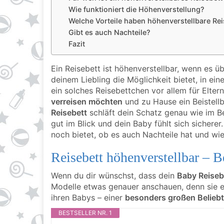
Wie funktioniert die Höhenverstellung?
Welche Vorteile haben höhenverstellbare Re
Gibt es auch Nachteile?
Fazit
Ein Reisebett ist höhenverstellbar, wenn es ü
deinem Liebling die Möglichkeit bietet, in ein
ein solches Reisebettchen vor allem für Elter
verreisen möchten
und zu Hause ein Beistellb
Reisebett
schläft dein Schatz genau wie im Be
gut im Blick und dein Baby fühlt sich sichere
noch bietet, ob es auch Nachteile hat und wie 
Reisebett höhenverstellbar – B
Wenn du dir wünschst, dass dein
Baby Reiseb
Modelle etwas genauer anschauen, denn sie er
ihren Babys – einer
besonders großen Beliebt
BESTSELLER NR. 1