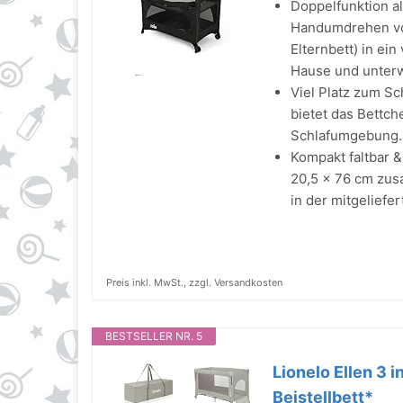
Doppelfunktion al
Handumdrehen vom
Elternbett) in ei
Hause und unter
Viel Platz zum Sc
bietet das Bettc
Schlafumgebung.
Kompakt faltbar &
20,5 × 76 cm zus
in der mitgeliefe
Preis inkl. MwSt., zzgl. Versandkosten
BESTSELLER NR. 5
Lionelo Ellen 3 i
Beistellbett*