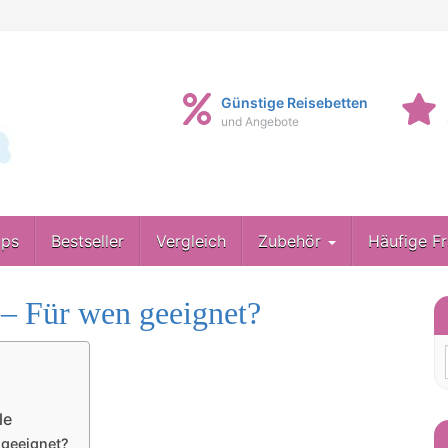
Günstige Reisebetten
und Angebote
pps
Bestseller
Vergleich
Zubehör
Häufige F
 – Für wen geeignet?
le
 geeignet?