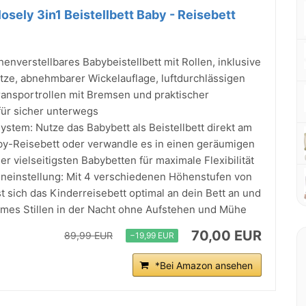
sely 3in1 Beistellbett Baby - Reisebett
enverstellbares Babybeistellbett mit Rollen, inklusive
atze, abnehmbarer Wickelauflage, luftdurchlässigen
ansportrollen mit Bremsen und praktischer
für sicher unterwegs
System: Nutze das Babybett als Beistellbett direkt am
aby-Reisebett oder verwandle es in einen geräumigen
der vielseitigsten Babybetten für maximale Flexibilität
einstellung: Mit 4 verschiedenen Höhenstufen von
t sich das Kinderreisebett optimal an dein Bett an und
mes Stillen in der Nacht ohne Aufstehen und Mühe
70,00 EUR
89,99 EUR
−19,99 EUR
*Bei Amazon ansehen