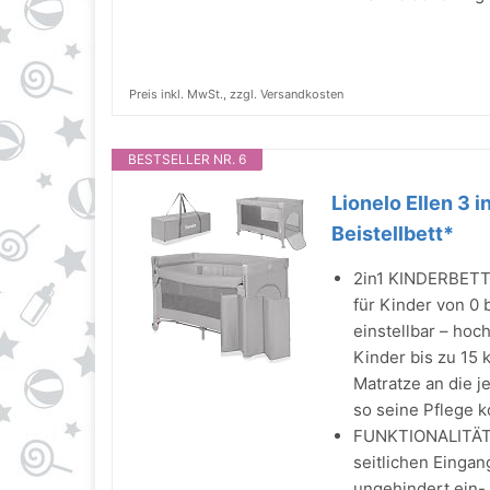
Preis inkl. MwSt., zzgl. Versandkosten
BESTSELLER NR. 6
Lionelo Ellen 3 i
Beistellbett*
2in1 KINDERBETT: l
für Kinder von 0 
einstellbar – hoc
Kinder bis zu 15 
Matratze an die 
so seine Pflege k
FUNKTIONALITÄT 
seitlichen Eingan
ungehindert ein-