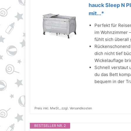
hauck Sleep N Pl
mit...*
Perfekt für Reis
im Wohnzimmer – d
fühlt sich überal
Rückenschonend i
dich nicht tief 
Wickelauflage br
Schnell verstaut
du das Bett komp
bequem in der Tr
Preis inkl. MwSt., zzgl. Versandkosten
BESTSELLER NR. 2