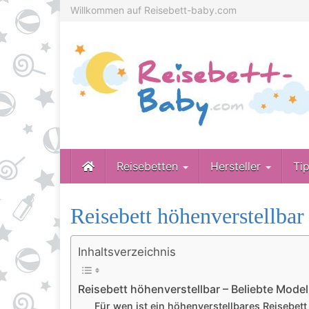
Skip
Willkommen auf Reisebett-baby.com
to
main
content
Reisebetten
Hersteller
Ti
Reisebett höhenverstellbar
Inhaltsverzeichnis
Reisebett höhenverstellbar – Beliebte Model
Für wen ist ein höhenverstellbares Reisebett