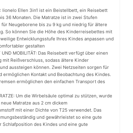
ionelo Ellen 3in1 ist ein Beistellbett, ein Reisebett
bis 36 Monaten. Die Matratze ist in zwei Stufen
h für Neugeborene bis zu 9 kg und niedrig für ältere
kg. So können Sie die Höhe des Kinderreisebettes mit
jeweilige Entwicklungsstufe Ihres Kindes anpassen und
omfortabler gestalten
UND MOBILITÄT: Das Reisebett verfügt über einen
g mit Reißverschluss, sodass ältere Kinder
 und aussteigen können. Zwei Netzseiten sorgen für
und ermöglichen Kontakt und Beobachtung des Kindes.
Bremsen ermöglichen den einfachen Transport des
TZE: Um die Wirbelsäule optimal zu stützen, wurde
e neue Matratze aus 2 cm dickem
mstoff mit einer Dichte von T25 verwendet. Das
ormungsbeständig und gewährleistet so eine gute
r Schlafposition des Kindes und eine gute