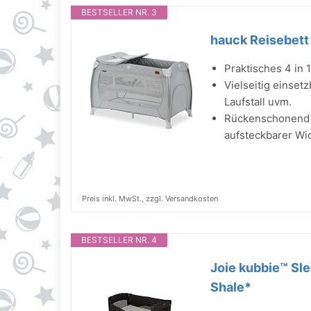
BESTSELLER NR. 3
hauck Reisebett 
Praktisches 4 in 
Vielseitig einset
Laufstall uvm.
Rückenschonend 
aufsteckbarer Wi
Preis inkl. MwSt., zzgl. Versandkosten
BESTSELLER NR. 4
Joie kubbie™ Slee
Shale*