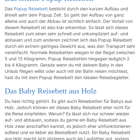
Das
Popup Reisebett
besticht durch den kurzen Aufbau und
ähnelt sehr dem Popup Zelt. So geht der Aufbau von ganz
alleine und auch der Abbau ist sichtlich einfach. Der Vorteil von
diesem Reisebett ist also klar erkennbar. So lässt sich dieses
Reisebett zum einen sehr schnell und unkompliziert auf- und
abbauen und zum anderen zeichnet sich das Popup Reisebett
durch ein extrem geringes Gewicht aus, was den Transport sehr
vereinfacht. Normale Reisebetten wiegen in der Regel zwischen
5 und 15 Kilogramm. Popup Reisebetten hingegen lediglich 2
bis 4 Kilogramm. Gerade wenn du mit deinem Baby in den
Urlaub fliegen willst oder auch mit der Bahn reisen möchtest,
hast du mit dem Popup Reisebett den idealen Reisebegleiter.
Das Baby Reisebett aus Holz
Du hast richtig gehört. Es gibt auch Reisebetten für Babys aus
Holz. Jedoch können wir dieses Baby Reisebett eher nicht für
die Reise empfehlen. Warum? Es lässt sich nur schwer wieder
auf- und abbauen, sodass du gerne ein Baby Reisebett aus
Holz zwar anschaffen kannst, es jedoch eher umfunktionieren
solltest und es lieber als Beistellbett nutzt. Ein Baby Reisebett
aus Holz macht sich übrigens auch als Laufgitter gut, sodass