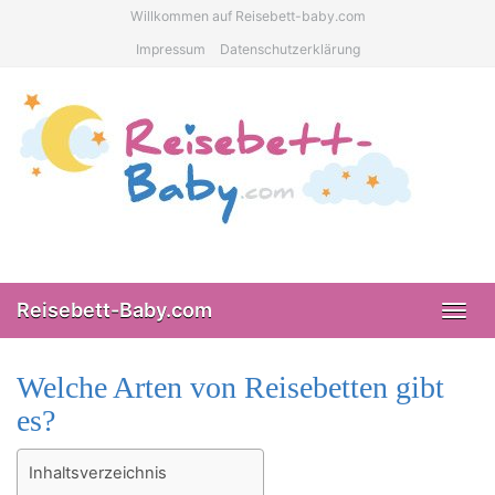
Skip
Willkommen auf Reisebett-baby.com
to
Impressum
Datenschutzerklärung
main
content
Reisebett-Baby.com
Toggl
navig
Welche Arten von Reisebetten gibt
es?
Inhaltsverzeichnis