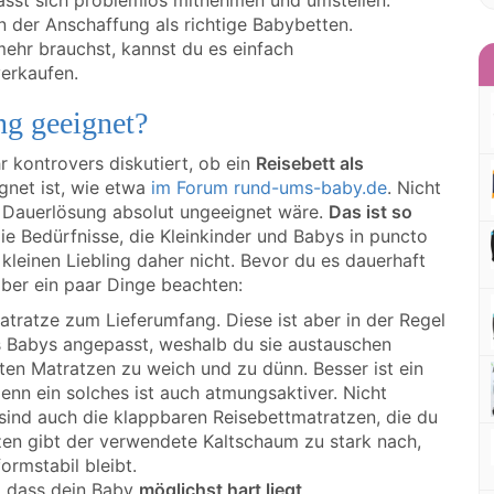
 lässt sich problemlos mitnehmen und umstellen.
in der Anschaffung als richtige Babybetten.
mehr brauchst, kannst du es einfach
erkaufen.
ung geeignet?
r kontrovers diskutiert, ob ein
Reisebett als
gnet ist, wie etwa
im Forum rund-ums-baby.de
. Nicht
s Dauerlösung absolut ungeeignet wäre.
Das ist so
die Bedürfnisse, die Kleinkinder und Babys in puncto
leinen Liebling daher nicht. Bevor du es dauerhaft
 aber ein paar Dinge beachten:
atratze zum Lieferumfang. Diese ist aber in der Regel
es Babys angepasst, weshalb du sie austauschen
erten Matratzen zu weich und zu dünn. Besser ist ein
denn ein solches ist auch atmungsaktiver. Nicht
sind auch die klappbaren Reisebettmatratzen, die du
zen gibt der verwendete Kaltschaum zu stark nach,
ormstabil bleibt.
g, dass dein Baby
möglichst hart liegt
.