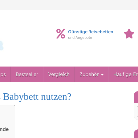
Günstige Reisebetten
und Angebote
pps
Bestseller
Vergleich
Zubehör
Häufige F
s Babybett nutzen?
ünde