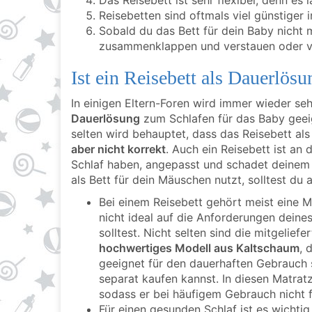
Das Reisebett ist sehr flexibel, denn es
Reisebetten sind oftmals viel günstiger 
Sobald du das Bett für dein Baby nicht 
zusammenklappen und verstauen oder v
Ist ein Reisebett als Dauerlös
In einigen Eltern-Foren wird immer wieder seh
Dauerlösung
zum Schlafen für das Baby geei
selten wird behauptet, dass das Reisebett al
aber nicht korrekt
. Auch ein Reisebett ist an 
Schlaf haben, angepasst und schadet deinem k
als Bett für dein Mäuschen nutzt, solltest du
Bei einem Reisebett gehört meist eine M
nicht ideal auf die Anforderungen dein
solltest. Nicht selten sind die mitgelief
hochwertiges Modell aus Kaltschaum
, 
geeignet für den dauerhaften Gebrauch 
separat kaufen kannst. In diesen Matrat
sodass er bei häufigem Gebrauch nicht f
Für einen gesunden Schlaf ist es wichti