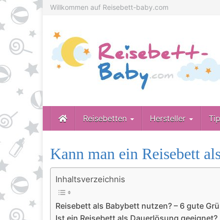
Skip
Willkommen auf Reisebett-baby.com
to
main
content
Reisebetten
Hersteller
Ti
Kann man ein Reisebett al
Inhaltsverzeichnis
Reisebett als Babybett nutzen? – 6 gute Gr
Ist ein Reisebett als Dauerlösung geeignet?