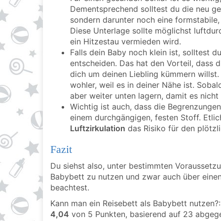
Dementsprechend solltest du die neu gek
sondern darunter noch eine formstabile, 
Diese Unterlage sollte möglichst luftdurc
ein Hitzestau vermieden wird.
Falls dein Baby noch klein ist, solltest d
entscheiden. Das hat den Vorteil, dass 
dich um deinen Liebling kümmern willst.
wohler, weil es in deiner Nähe ist. Soba
aber weiter unten lagern, damit es nicht 
Wichtig ist auch, dass die Begrenzungen
einem durchgängigen, festen Stoff. Etl
Luftzirkulation
das Risiko für den plötzl
Fazit
Du siehst also, unter bestimmten Voraussetzu
Babybett zu nutzen und zwar auch über einen
beachtest.
Kann man ein Reisebett als Babybett nutzen?
4,04
von
5
Punkten, basierend auf
23
abgege